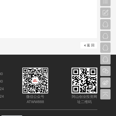
返 回
30
30
24
24
微信公众号
阿山创业投资网
ATWW888
址二维码