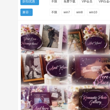
折扣优惠 :
不限
免费下载
VIP会员
VIP白
山
兼容 :
不限
win7
win8
win10
创
业