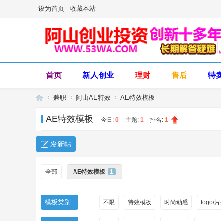
设为首页
收藏本站
首页
新人创业
理财
售后
特
兼职
阿山AE特效
AE特效模板
AE特效模板
今日:
0
|
主题:
1
|
排名:
1
阿
»
›
›
发新帖
全部
AE特效模板
1
模板类别 :
不限
特效模板
时尚动感
logo/