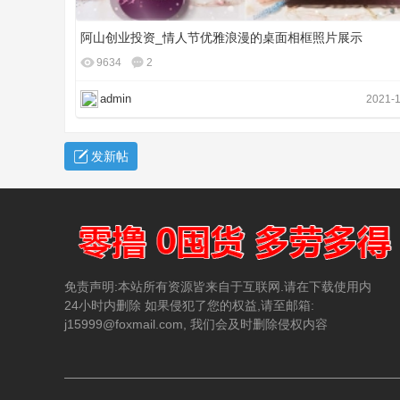
阿山创业投资_情人节优雅浪漫的桌面相框照片展示
9634
2
admin
2021-1
发新帖
投
免责声明:本站所有资源皆来自于互联网.请在下载使用内
24小时内删除 如果侵犯了您的权益,请至邮箱:
j15999@foxmail.com, 我们会及时删除侵权内容
资