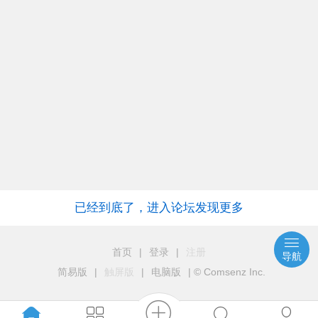
1.6L瓶 特级酿造酱油家用商用生抽
阿山美团优选_味事达味极鲜酱油1.6L瓶 ...
admin
2021-1-20
阿山创业投资推荐山东青瓜
300g±50g/份
阿山创业投资推荐山东青瓜300g±50g/份 ...
已经到底了，进入论坛发现更多
首页
|
登录
|
注册
导航
简易版
|
触屏版
|
电脑版
|
© Comsenz Inc.