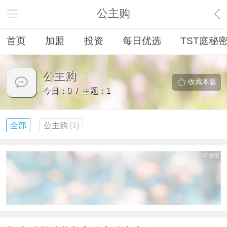
公主购
首页
加盟
投资
每日优选
TST庭秘
公主购
收藏本版
今日：0 / 主题：1
全部
公主购
(1)