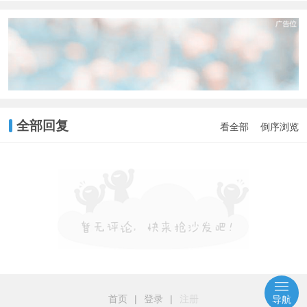
全部回复
看全部
倒序浏览
首页
|
登录
|
注册
导航