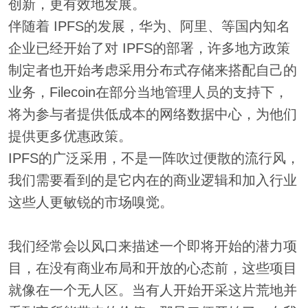
创新，更有效地发展。
伴随着 IPFS的发展，华为、阿里、等国内知名
企业已经开始了对 IPFS的部署，许多地方政策
制定者也开始考虑采用分布式存储来搭配自己的
业务，Filecoin在部分当地管理人员的支持下，
将为参与者提供低成本的网络数据中心，为他们
提供更多优惠政策。
IPFS的广泛采用，不是一阵吹过便散的流行风，
我们需要看到的是它内在的商业逻辑和加入行业
这些人更敏锐的市场嗅觉。
我们经常会以风口来描述一个即将开始的潜力项
目，在没有商业布局和开放的心态前，这些项目
就像在一个无人区。当有人开始开采这片荒地并