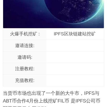
火爆手机挖矿 :
IPFS区块链建站挖矿
邀请连接:
邀请码:
注册教程:
充值教程:
当货币市场也出现了一个新的大牛市，IPFS与
ABT币合作4月份上线挖矿FIL币 是IPFS公司币