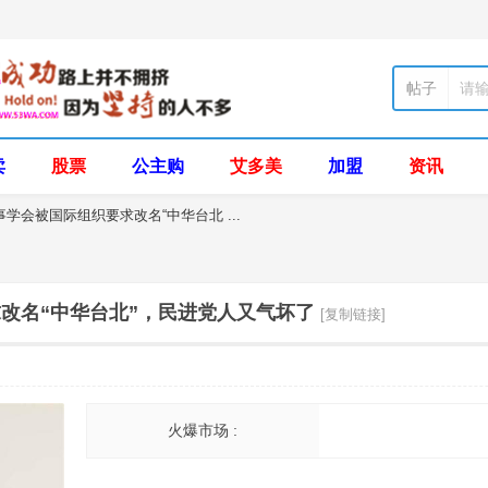
帖子
卖
股票
公主购
艾多美
加盟
资讯
学会被国际组织要求改名“中华台北 ...
改名“中华台北”，民进党人又气坏了
[复制链接]
火爆市场 :