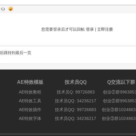
您需要登录后才可以回帖
登录
|
立即注册
后跳转到最后一页
AE特效模板
技术员QQ
Q交流以下群
AE特效教程
技术员Q: 99726883
创业②群996385
AE特效工具
技术员QQ: 34236217
创业②群996385
AE特效插件
技术员QQ: 99726883
创业③群1024863
AE特效字体
技术员QQ: 34236217
创业③群1024863