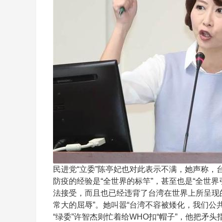
投
民进党“立委”陈亭妃也对此表示不满，她声称
防疫的经验是“全世界的标竿”，甚至也是“全世界
资
法接受，而且也已经违背了台湾在世界上所呈现
常大的屈辱”。她叫嚣“台湾不容被矮化，我们公
“绿委”许智杰则忙着给WHO扣“帽子”，他把